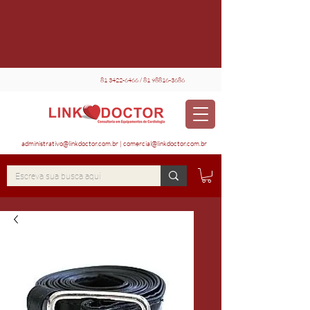
81 3422-6466
/
81 98816-3686
administrativo@linkdoctor.com.br
|
comercial@linkdoctor.com.br