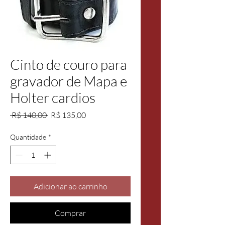
Cinto de couro para
gravador de Mapa e
Holter cardios
Preço
Preço
 R$ 140,00 
R$ 135,00
normal
promocional
Quantidade
*
Adicionar ao carrinho
Comprar