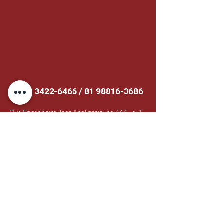
81 3422-6466
/
81 98816-3686
Rua Engenheiro José Apolinário, no 464 - sl 1 -
Imbiribeira, Recife - PE,
51170-410
, Brasil
administrativo@linkdoctor.com.br
|
comercial@linkdoctor.com.br
Contate-nos
Nome