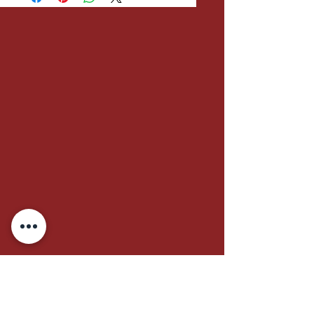
81 3422-6466
/
81 98816-3686
Rua Engenheiro José Apolinário, no 464 - sl 1 -
Imbiribeira, Recife - PE,
51170-410
, Brasil