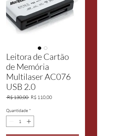
Leitora de Cartão
de Memória
Multilaser AC076
USB 2.0
Preço
Preço
 R$ 130,00 
R$ 110,00
normal
promocional
Quantidade
*