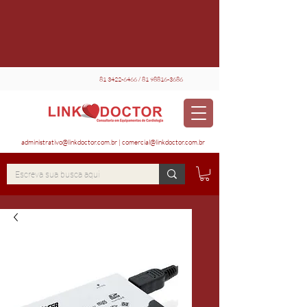
81 3422-6466
/
81 98816-3686
administrativo@linkdoctor.com.br
|
comercial@linkdoctor.com.br