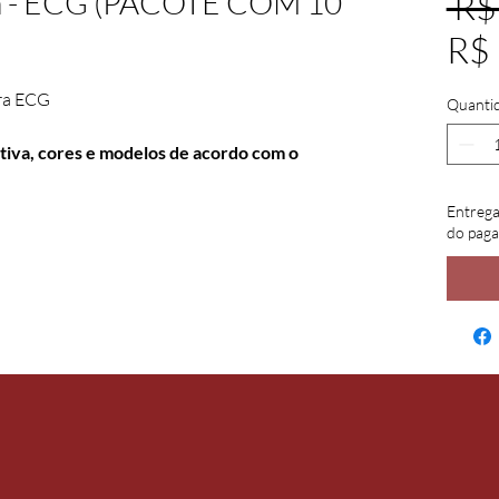
m - ECG (PACOTE COM 10
 R$
R$
ra ECG 
Quanti
iva, cores e modelos de acordo com o 
Entrega
do pag